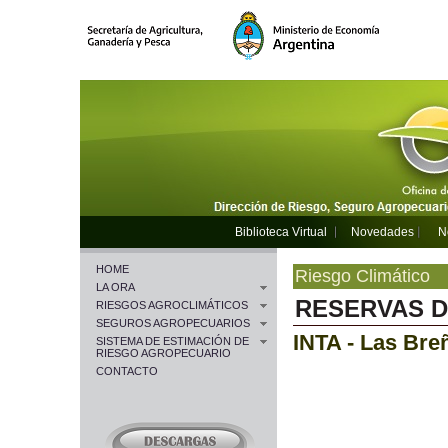
Biblioteca Virtual
Novedades
N
HOME
Riesgo Climático
LA ORA
RESERVAS D
RIESGOS AGROCLIMÁTICOS
SEGUROS AGROPECUARIOS
INTA - Las Bre
SISTEMA DE ESTIMACIÓN DE
RIESGO AGROPECUARIO
CONTACTO