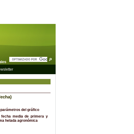
wsletter
fecha)
 parámetros del gráfico
 fecha media de primera y
ima helada agronómica