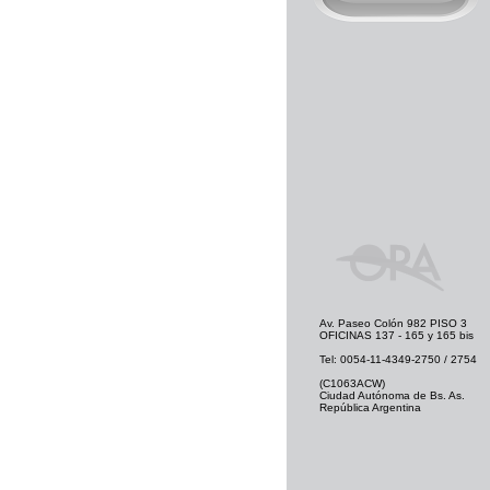
Av. Paseo Colón 982 PISO 3
OFICINAS 137 - 165 y 165 bis
Tel: 0054-11-4349-2750 / 2754
(C1063ACW)
Ciudad Autónoma de Bs. As.
República Argentina