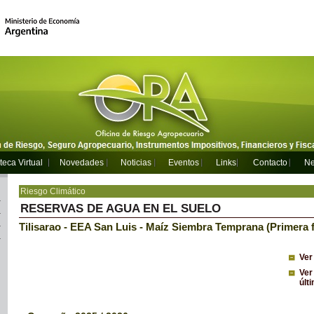
teca Virtual
Novedades
Noticias
Eventos
Links
Contacto
Ne
Riesgo Climático
RESERVAS DE AGUA EN EL SUELO
Tilisarao - EEA San Luis - Maíz Siembra Temprana (Primera 
Ver
Ver
últ