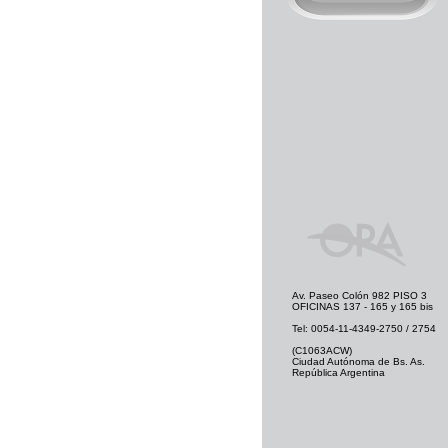
Av. Paseo Colón 982 PISO 3
OFICINAS 137 - 165 y 165 bis
Tel: 0054-11-4349-2750 / 2754
(C1063ACW)
Ciudad Autónoma de Bs. As.
República Argentina