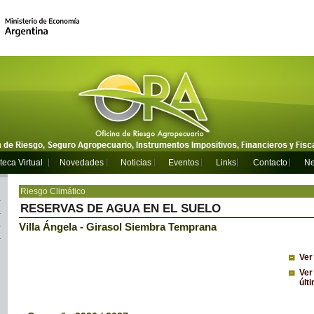
teca Virtual
Novedades
Noticias
Eventos
Links
Contacto
Ne
Riesgo Climático
RESERVAS DE AGUA EN EL SUELO
Villa Ángela - Girasol Siembra Temprana
Ver
Ver
últ