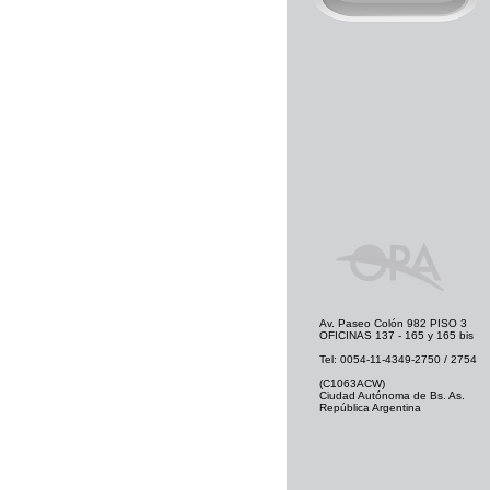
Av. Paseo Colón 982 PISO 3
OFICINAS 137 - 165 y 165 bis
Tel: 0054-11-4349-2750 / 2754
(C1063ACW)
Ciudad Autónoma de Bs. As.
República Argentina