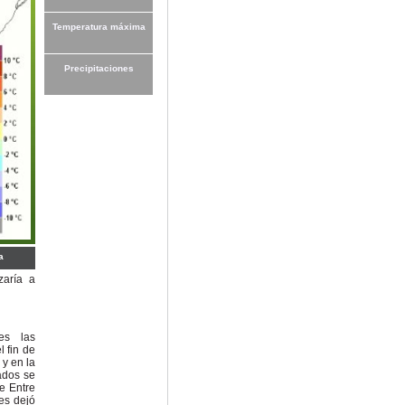
Temperatura máxima
Precipitaciones
a
zaría a
es las
 fin de
y en la
ados se
de Entre
ves dejó