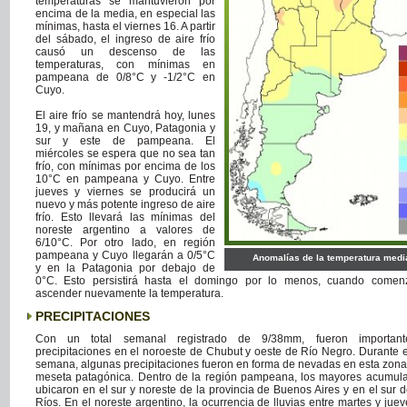
temperaturas se mantuvieron por
encima de la media, en especial las
mínimas, hasta el viernes 16. A partir
del sábado, el ingreso de aire frío
causó un descenso de las
temperaturas, con mínimas en
pampeana de 0/8°C y -1/2°C en
Cuyo.
El aire frío se mantendrá hoy, lunes
19, y mañana en Cuyo, Patagonia y
sur y este de pampeana. El
miércoles se espera que no sea tan
frío, con mínimas por encima de los
10°C en pampeana y Cuyo. Entre
jueves y viernes se producirá un
nuevo y más potente ingreso de aire
frío. Esto llevará las mínimas del
noreste argentino a valores de
6/10°C. Por otro lado, en región
pampeana y Cuyo llegarán a 0/5°C
Anomalías de la temperatura medi
y en la Patagonia por debajo de
0°C. Esto persistirá hasta el domingo por lo menos, cuando comen
ascender nuevamente la temperatura.
PRECIPITACIONES
Con un total semanal registrado de 9/38mm, fueron important
precipitaciones en el noroeste de Chubut y oeste de Río Negro. Durante el
semana, algunas precipitaciones fueron en forma de nevadas en esta zona 
meseta patagónica. Dentro de la región pampeana, los mayores acumul
ubicaron en el sur y noreste de la provincia de Buenos Aires y en el sur 
Ríos. En el noreste argentino, la ocurrencia de lluvias entre martes y jue