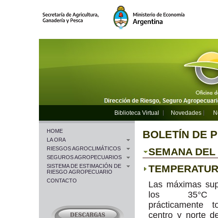
Biblioteca Virtual
Novedades
N
HOME
BOLETÍN DE 
LA ORA
RIESGOS AGROCLIMÁTICOS
SEMANA DEL 1
SEGUROS AGROPECUARIOS
SISTEMA DE ESTIMACIÓN DE
TEMPERATU
RIESGO AGROPECUARIO
CONTACTO
Las máximas sup
los 35°
prácticamente t
centro y norte de