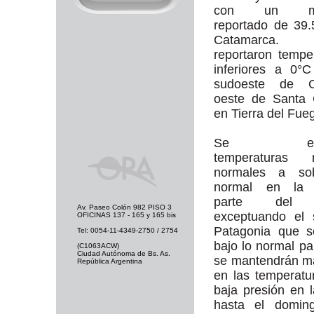
con un má
reportado de 39
Catamarca
reportaron tempe
inferiores a 0°
sudoeste de C
oeste de Santa 
en Tierra del Fue
Se espe
temperaturas 
normales a so
normal en la 
parte del 
Av. Paseo Colón 982 PISO 3
exceptuando el 
OFICINAS 137 - 165 y 165 bis
Patagonia que s
Tel: 0054-11-4349-2750 / 2754
bajo lo normal pa
(C1063ACW)
Ciudad Autónoma de Bs. As.
se mantendrán m
República Argentina
en las temperat
baja presión en l
hasta el domin