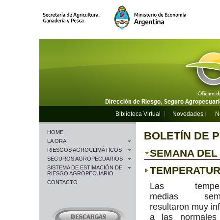
Biblioteca Virtual
Novedades
N
HOME
BOLETÍN DE 
LA ORA
RIESGOS AGROCLIMÁTICOS
SEMANA DEL 2
SEGUROS AGROPECUARIOS
SISTEMA DE ESTIMACIÓN DE
TEMPERATU
RIESGO AGROPECUARIO
CONTACTO
Las tempera
medias sema
resultaron muy inf
a las normales