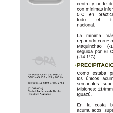
centro y norte de
con mínimas infer
0°C en práctic
todo el terri
nacional.
La mínima más
reportada corres
Maquinchao (-17
seguida por El C
(-14.1°C).
PRECIPITACI
Como estaba pre
Av. Paseo Colón 982 PISO 3
OFICINAS 137 - 165 y 165 bis
los únicos acum
semanales supe
Tel: 0054-11-4349-2750 / 2754
Misiones: 114mm
(C1063ACW)
Ciudad Autónoma de Bs. As.
Iguazú.
República Argentina
En la costa bo
acumulados supe