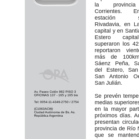
la provinc
Corrientes. 
estación sa
Rivadavia, en L
capital y en Santi
Estero capit
superaron los 4
reportaron vien
más de 100km
Sáenz Peña, Sa
del Estero, San
San Antonio O
San Julián.
Av. Paseo Colón 982 PISO 3
Se prevén tempe
OFICINAS 137 - 165 y 165 bis
medias superiores
Tel: 0054-11-4349-2750 / 2754
en la mayor parte
(C1063ACW)
Ciudad Autónoma de Bs. As.
próximos días. A
República Argentina
presentan circul
provincia de Río
que se mantendr