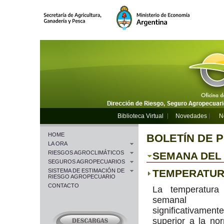
Biblioteca Virtual
Novedades
N
HOME
BOLETÍN DE 
LA ORA
RIESGOS AGROCLIMÁTICOS
SEMANA DEL 2
SEGUROS AGROPECUARIOS
SISTEMA DE ESTIMACIÓN DE
TEMPERATU
RIESGO AGROPECUARIO
CONTACTO
La temperatura
semanal re
significativamente
superior a la no