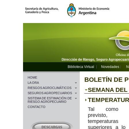
Biblioteca Virtual
Novedades
N
HOME
BOLETÍN DE 
LA ORA
RIESGOS AGROCLIMÁTICOS
SEMANA DEL 2
SEGUROS AGROPECUARIOS
SISTEMA DE ESTIMACIÓN DE
TEMPERATU
RIESGO AGROPECUARIO
CONTACTO
Tal como e
previsto,
temperaturas 
superiores a lo