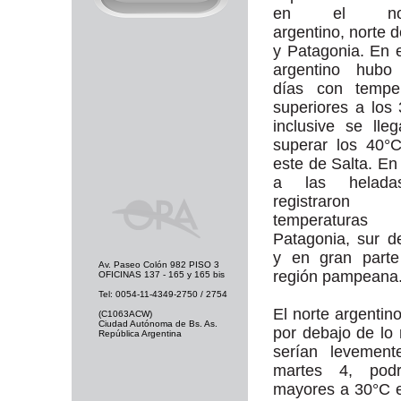
en el noro
argentino, norte 
y Patagonia. En e
argentino hubo 
días con temper
superiores a los
inclusive se lle
superar los 40°
este de Salta. En
a las helada
registraron 
temperatur
Patagonia, sur 
y en gran parte
Av. Paseo Colón 982 PISO 3
región pampeana
OFICINAS 137 - 165 y 165 bis
Tel: 0054-11-4349-2750 / 2754
El norte argentin
(C1063ACW)
Ciudad Autónoma de Bs. As.
por debajo de lo
República Argentina
serían levement
martes 4, podr
mayores a 30°C e