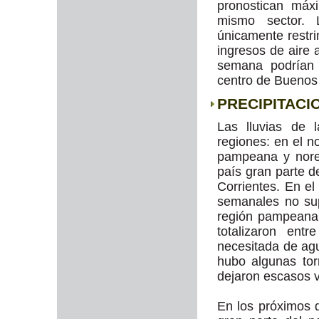
pronostican máx
mismo sector. 
únicamente restri
ingresos de aire 
semana podrían 
centro de Buenos 
PRECIPITACI
Las lluvias de 
regiones: en el no
pampeana y nores
país gran parte d
Corrientes. En el
semanales no su
región pampeana 
totalizaron e
necesitada de ag
hubo algunas to
dejaron escasos 
En los próximos d