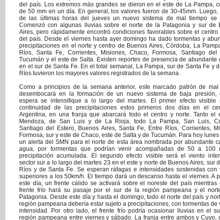
del país. Los extremos más grandes se dieron en el este de La Pampa, 
de 50 mm en un día. En general, los valores fueron de 30-45mm. Luego, a
de las últimas horas del jueves un nuevo sistema de mal tiempo se i
Comenzó con algunas lluvias sobre el norte de la Patagonia y sur de
Aires, pero rápidamente encontró condiciones favorables sobre el centro 
del país. Desde el viernes hasta ayer domingo ha dado tormentas y abu
precipitaciones en el norte y centro de Buenos Aires, Córdoba, La Pampa
Ríos, Santa Fe, Corrientes, Misiones, Chaco, Formosa, Santiago del 
Tucumán y el este de Salta. Existen reportes de presencia de abundante 
en el sur de Santa Fe. En el total semanal, La Pampa, sur de Santa Fe y d
Ríos tuvieron los mayores valores registrados de la semana.
Como a principios de la semana anterior, este marcado patrón de mal
desembocará en la formación de un nuevo sistema de baja presión,
espera se intensifique a lo largo del martes. El primer efecto visible 
continuidad de las precipitaciones estos primeros dos días en el ce
Argentina, en una franja que abarcará todo el centro y norte. Tanto el 
Mendoza, de San Luis y de La Rioja, todo La Pampa, San Luis, C
Santiago del Estero, Buenos Aires, Santa Fe, Entre Ríos, Corrientes, Mi
Formosa, sur y este de Chaco, este de Salta y de Tucumán. Para hoy lunes 
un alerta del SMN para el norte de esta área nombrada por abundante c
agua, por tormentas que podrían venir acompañadas de 50 a 100
precipitación acumulada. El segundo efecto visible será el viento inte
sector sur a lo largo del martes 23 en el este y norte de Buenos Aires, sur 
Ríos y de Santa Fe. Se esperan ráfagas e intensidades sostenidas con 
superiores a los 50km/h. El tiempo dará un descanso hasta el viernes. A p
este día, un frente cálido se activará sobre el noreste del país mientras
frente frío hará su pasaje por el sur de la región pampeana y el nort
Patagonia. Desde este día y hasta el domingo, todo el norte del país y nor
región pampeana debería estar sujeto a precipitaciones, con tormentas de 
intensidad. Por otro lado, el frente frío podría ocasionar lluvias en el s
región pampeana entre viernes y sábado. La franja entre ambos y Cuyo, 