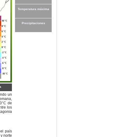
Temperatura máxima
Precipitaciones
a
tando un
semana,
30°C de
tre los
tagonia
el país
 y norte