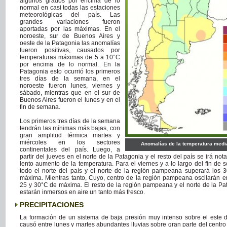
algunos grados por encima de lo
normal en casi todas las estaciones
meteorológicas del país. Las
grandes variaciones fueron
aportadas por las máximas. En el
noroeste, sur de Buenos Aires y
oeste de la Patagonia las anomalías
fueron positivas, causados por
temperaturas máximas de 5 a 10°C
por encima de lo normal. En la
Patagonia esto ocurrió los primeros
tres días de la semana, en el
noroeste fueron lunes, viernes y
sábado, mientras que en el sur de
Buenos Aires fueron el lunes y en el
fin de semana.
Los primeros tres días de la semana
tendrán las mínimas más bajas, con
gran amplitud térmica martes y
miércoles en los sectores
Anomalías de la temperatura medi
continentales del país. Luego, a
partir del jueves en el norte de la Patagonia y el resto del país se irá no
lento aumento de la temperatura. Para el viernes y a lo largo del fin de 
todo el norte del país y el norte de la región pampeana superará los 
máxima. Mientras tanto, Cuyo, centro de la región pampeana oscilarán en
25 y 30°C de máxima. El resto de la región pampeana y el norte de la Pa
estarán inmersos en aire un tanto más fresco.
PRECIPITACIONES
La formación de un sistema de baja presión muy intenso sobre el este d
causó entre lunes y martes abundantes lluvias sobre gran parte del centro