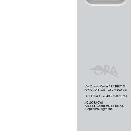
Av. Paseo Colón 982 PISO 3
OFICINAS 137 - 165 y 165 bis
Tel: 0054-11-4349-2750 / 2754
(C1063ACW)
Ciudad Autónoma de Bs. As.
República Argentina