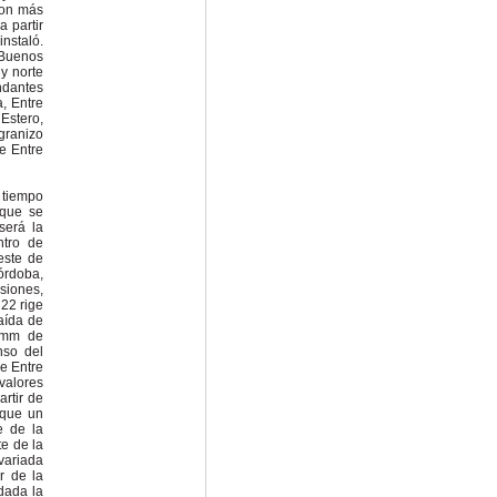
con más
 partir
nstaló.
 Buenos
y norte
ndantes
, Entre
Estero,
granizo
e Entre
 tiempo
 que se
será la
ntro de
este de
órdoba,
siones,
22 rige
aída de
 mm de
nso del
de Entre
valores
artir de
 que un
e de la
te de la
variada
ur de la
dada la