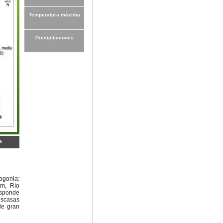
Temperatura máxima
Precipitaciones
a
gonia:
m, Río
esponde
escasas
de gran