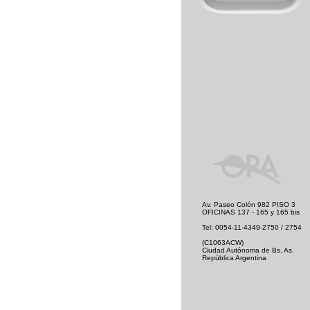
Av. Paseo Colón 982 PISO 3
OFICINAS 137 - 165 y 165 bis
Tel: 0054-11-4349-2750 / 2754
(C1063ACW)
Ciudad Autónoma de Bs. As.
República Argentina