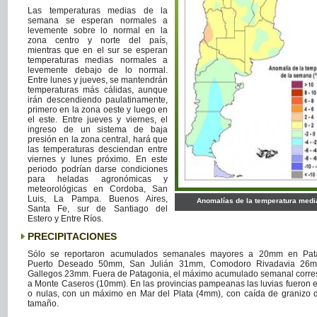
Las temperaturas medias de la
semana se esperan normales a
levemente sobre lo normal en la
zona centro y norte del país,
mientras que en el sur se esperan
temperaturas medias normales a
levemente debajo de lo normal.
Entre lunes y jueves, se mantendrán
temperaturas más cálidas, aunque
irán descendiendo paulatinamente,
primero en la zona oeste y luego en
el este. Entre jueves y viernes, el
ingreso de un sistema de baja
presión en la zona central, hará que
las temperaturas desciendan entre
viernes y lunes próximo. En este
periodo podrían darse condiciones
para heladas agronómicas y
meteorológicas en Cordoba, San
Luis, La Pampa. Buenos Aires,
Anomalías de la temperatura medi
Santa Fe, sur de Santiago del
Estero y Entre Ríos.
PRECIPITACIONES
Sólo se reportaron acumulados semanales mayores a 20mm en Pata
Puerto Deseado 50mm, San Julián 31mm, Comodoro Rivadavia 26m
Gallegos 23mm. Fuera de Patagonia, el máximo acumulado semanal corr
a Monte Caseros (10mm). En las provincias pampeanas las luvias fueron 
o nulas, con un máximo en Mar del Plata (4mm), con caída de granizo 
tamaño.