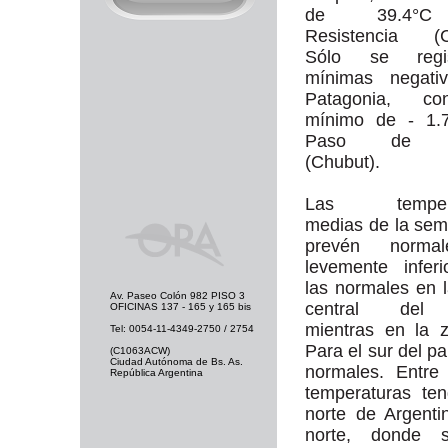
de 39.4°
Resistencia (C
Sólo se regis
mínimas negati
Patagonia, c
mínimo de - 1.
Paso de In
(Chubut).
Las tempera
medias de la se
prevén norma
levemente infer
las normales en 
Av. Paseo Colón 982 PISO 3
central del 
OFICINAS 137 - 165 y 165 bis
mientras en la 
Tel: 0054-11-4349-2750 / 2754
Para el sur del p
(C1063ACW)
Ciudad Autónoma de Bs. As.
normales. Entre
República Argentina
temperaturas te
norte de Argent
norte, donde s