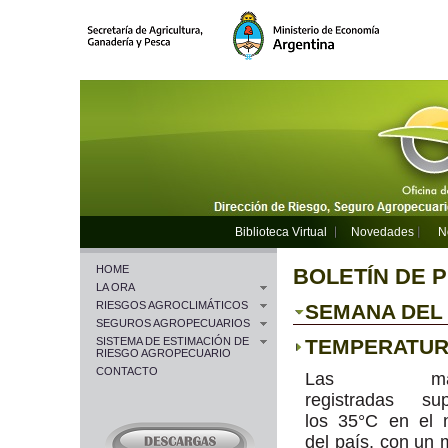
Biblioteca Virtual
Novedades
N
HOME
BOLETÍN DE 
LA ORA
RIESGOS AGROCLIMÁTICOS
SEMANA DEL 1
SEGUROS AGROPECUARIOS
SISTEMA DE ESTIMACIÓN DE
TEMPERATU
RIESGO AGROPECUARIO
CONTACTO
Las máx
registradas sup
los 35°C en el 
del país, con un