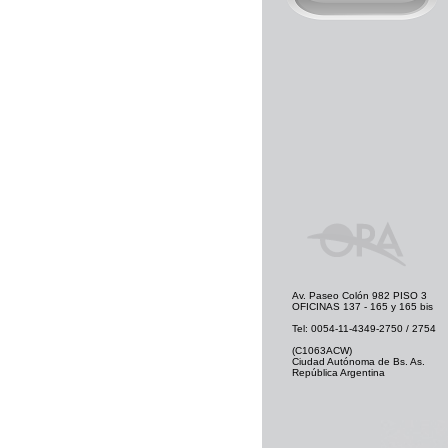
Av. Paseo Colón 982 PISO 3
OFICINAS 137 - 165 y 165 bis
Tel: 0054-11-4349-2750 / 2754
(C1063ACW)
Ciudad Autónoma de Bs. As.
República Argentina