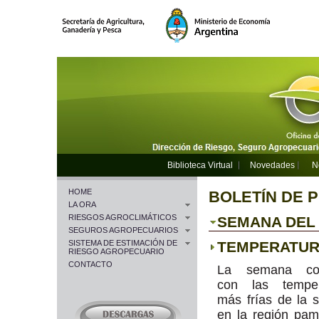
Biblioteca Virtual
Novedades
N
HOME
BOLETÍN DE 
LA ORA
RIESGOS AGROCLIMÁTICOS
SEMANA DEL 0
SEGUROS AGROPECUARIOS
SISTEMA DE ESTIMACIÓN DE
TEMPERATU
RIESGO AGROPECUARIO
CONTACTO
La semana co
con las temper
más frías de la
en la región pa