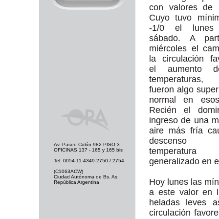
con valores de 
Cuyo tuvo míni
-1/0 el lunes
sábado. A part
miércoles el ca
la circulación fa
el aumento d
temperaturas
fueron algo superi
normal en esos
Recién el domi
ingreso de una 
aire más fría c
descens
Av. Paseo Colón 982 PISO 3
temperatura
OFICINAS 137 - 165 y 165 bis
generalizado en el
Tel: 0054-11-4349-2750 / 2754
(C1063ACW)
Ciudad Autónoma de Bs. As.
Hoy lunes las mí
República Argentina
a este valor en
heladas leves as
circulación favo