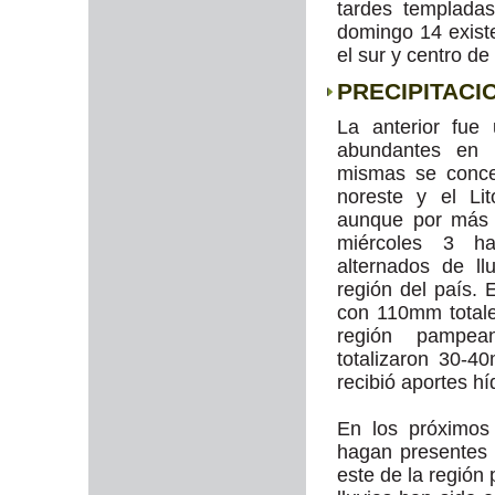
tardes templada
domingo 14 existe
el sur y centro d
PRECIPITACI
La anterior fue
abundantes en 
mismas se conce
noreste y el Lit
aunque por más 
miércoles 3 h
alternados de ll
región del país. 
con 110mm totale
región pampean
totalizaron 30-4
recibió aportes hí
En los próximos
hagan presentes 
este de la región 