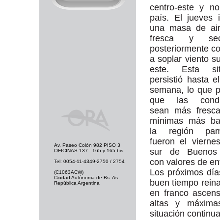
centro-este y no
país. El jueves 
una masa de ai
fresca y s
posteriormente 
a soplar viento su
este. Esta sit
persistió hasta el
semana, lo que p
que las condi
sean más fresca
mínimas más ba
la región pam
fueron el vierne
Av. Paseo Colón 982 PISO 3
sur de Buenos 
OFICINAS 137 - 165 y 165 bis
con valores de en
Tel: 0054-11-4349-2750 / 2754
Los próximos días
(C1063ACW)
Ciudad Autónoma de Bs. As.
buen tiempo reina
República Argentina
en franco ascen
altas y máxima
situación continu