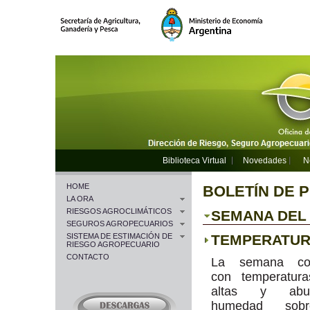
Biblioteca Virtual
Novedades
N
HOME
BOLETÍN DE 
LA ORA
RIESGOS AGROCLIMÁTICOS
SEMANA DEL 0
SEGUROS AGROPECUARIOS
SISTEMA DE ESTIMACIÓN DE
TEMPERATU
RIESGO AGROPECUARIO
CONTACTO
La semana co
con temperatur
altas y abun
humedad sob