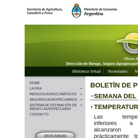
Biblioteca Virtual
Novedades
N
HOME
BOLETÍN DE 
LA ORA
RIESGOS AGROCLIMÁTICOS
SEMANA DEL 1
SEGUROS AGROPECUARIOS
SISTEMA DE ESTIMACIÓN DE
TEMPERATU
RIESGO AGROPECUARIO
CONTACTO
Las tempera
inferiores 
alcanzaron
prácticamente t