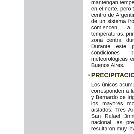
mantengan temper
en el norte, pero
centro de Argentin
de un sistema fr
comiencen a 
temperaturas, pri
zona central du
Durante este 
condiciones 
meteorológicas 
Buenos Aires.
PRECIPITACI
Los únicos acum
corresponden a l
y Bernardo de Ir
los mayores mo
aislados: Tres 
San Rafael 3mm.
nacional las pr
resultaron muy le