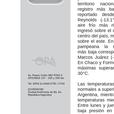
territorio nacio
registro más ba
reportado desde
Reynolds (-13.1
aire frío más r
ingresó sobre el 
centro del país, 
sobre el este. En
pampeana la m
más baja corres
Marcos Juárez (-
En Chaco y Form
máximas superar
30°C.
Av. Paseo Colón 982 PISO 3
OFICINAS 137 - 165 y 165 bis
Las temperatura
Tel: 0054-11-4349-2750 / 2754
normales a superi
(C1063ACW)
Ciudad Autónoma de Bs. As.
Argentina, mient
República Argentina
temperaturas med
Entre lunes y ju
baja presión en