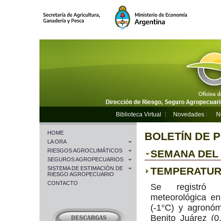
Biblioteca Virtual
Novedades
N
HOME
BOLETÍN DE 
LA ORA
RIESGOS AGROCLIMÁTICOS
SEMANA DEL 2
SEGUROS AGROPECUARIOS
SISTEMA DE ESTIMACIÓN DE
TEMPERATU
RIESGO AGROPECUARIO
CONTACTO
Se registró h
meteorológica en
(-1°C) y agronó
Benito Juárez (0