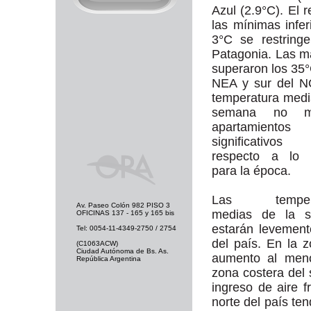
Azul (2.9°C). El r
las mínimas infer
3°C se restring
Patagonia. Las 
superaron los 35°
NEA y sur del N
temperatura medi
semana no mu
apartamientos
significativo
respecto a lo 
para la época.
Las tempera
Av. Paseo Colón 982 PISO 3
medias de la 
OFICINAS 137 - 165 y 165 bis
estarán levement
Tel: 0054-11-4349-2750 / 2754
del país. En la z
(C1063ACW)
Ciudad Autónoma de Bs. As.
aumento al meno
República Argentina
zona costera del 
ingreso de aire f
norte del país te