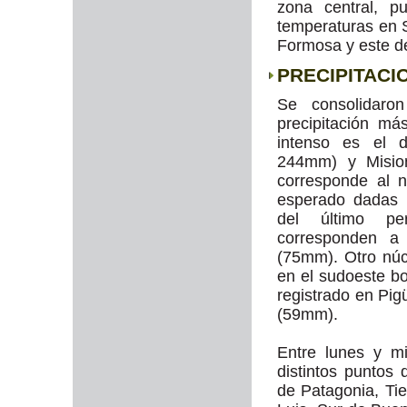
zona central, p
temperaturas en 
Formosa y este de
PRECIPITACI
Se consolidaro
precipitación má
intenso es el d
244mm) y Misio
corresponde al 
esperado dadas 
del último pe
corresponden a
(75mm). Otro núcl
en el sudoeste 
registrado en Pig
(59mm).
Entre lunes y mi
distintos puntos 
de Patagonia, Ti