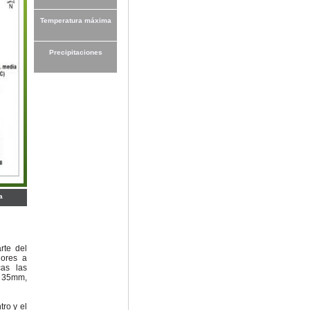
Temperatura máxima
Precipitaciones
a
rte del
iores a
as las
o 35mm,
tro y el