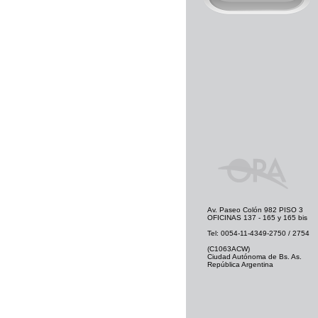
Av. Paseo Colón 982 PISO 3
OFICINAS 137 - 165 y 165 bis
Tel: 0054-11-4349-2750 / 2754
(C1063ACW)
Ciudad Autónoma de Bs. As.
República Argentina