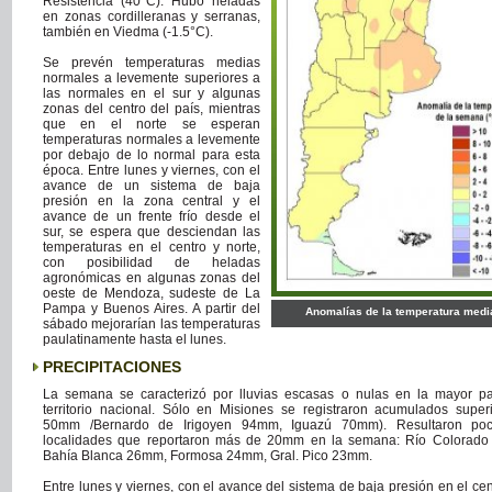
Resistencia (40°C). Hubo heladas
en zonas cordilleranas y serranas,
también en Viedma (-1.5°C).
Se prevén temperaturas medias
normales a levemente superiores a
las normales en el sur y algunas
zonas del centro del país, mientras
que en el norte se esperan
temperaturas normales a levemente
por debajo de lo normal para esta
época. Entre lunes y viernes, con el
avance de un sistema de baja
presión en la zona central y el
avance de un frente frío desde el
sur, se espera que desciendan las
temperaturas en el centro y norte,
con posibilidad de heladas
agronómicas en algunas zonas del
oeste de Mendoza, sudeste de La
Pampa y Buenos Aires. A partir del
Anomalías de la temperatura medi
sábado mejorarían las temperaturas
paulatinamente hasta el lunes.
PRECIPITACIONES
La semana se caracterizó por lluvias escasas o nulas en la mayor pa
territorio nacional. Sólo en Misiones se registraron acumulados super
50mm /Bernardo de Irigoyen 94mm, Iguazú 70mm). Resultaron poc
localidades que reportaron más de 20mm en la semana: Río Colorad
Bahía Blanca 26mm, Formosa 24mm, Gral. Pico 23mm.
Entre lunes y viernes, con el avance del sistema de baja presión en el cen