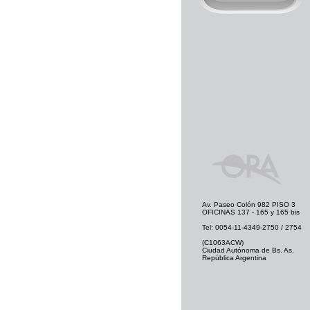
Av. Paseo Colón 982 PISO 3
OFICINAS 137 - 165 y 165 bis
Tel: 0054-11-4349-2750 / 2754
(C1063ACW)
Ciudad Autónoma de Bs. As.
República Argentina