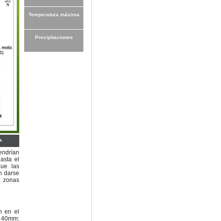
Temperatura máxima
Precipitaciones
a
endrían
asta el
que las
n darse
 zonas
n en el
s 40mm: