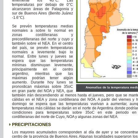
levemente los 40°C. Las
temperaturas por debajo de 0°C
alcanzaron áreas de Patagonia y
sur de Buenos Aires (Benito Juárez
-1.6°C).
Se prevén temperaturas medias
normales a sobre lo normal en
zonas cordilleranas y
precordilleranas del norte y cuyo y
también sobre el NEA. En el centro
del país, se prevén temperaturas
normales a levemente bajo lo
normal. Entre lunes y jueves se
espera que las temperaturas
mínimas disminuyan levemente,
principalmente en el centro
argentino, mientras que las
máximas podrían tener algún
aumento. Durante hoy lunes se
pronostican máximas sobre 35oC
Anomalías de la temperatura medi
en gran parte del NOA y NEA, que
también irán descendiendo al menos hasta el jueves, pero que se mant
cálidas en el NEA y zona cordillerana del NOA. A partir del viernes y h
domingo se espera que las temperaturas vuelvan a aumentar, aun
temperaturas más cálidas se darán en el norte de Argentina donde podría
condiciones para temperaturas sobre 35oC en este periodo en
cordilleranas del norte de Cuyo, NOA y algunas zonas del NEA.
PRECIPITACIONES
Los mayores acumulados corresponden al día de ayer y se concentra
centro de la provincia de Buenos Aires. Algunas localidades superaron lo