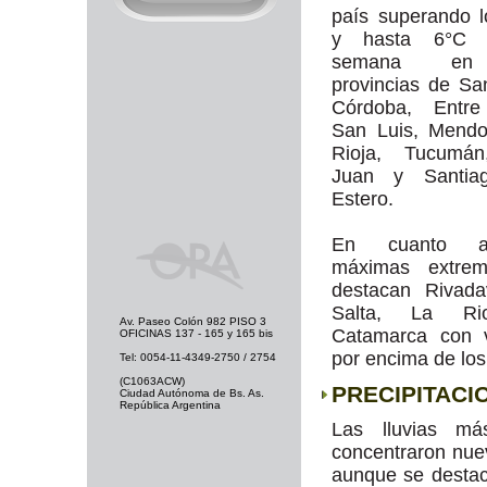
país superando 
y hasta 6°C 
semana en
provincias de Sa
Córdoba, Entre
San Luis, Mendo
Rioja, Tucumá
Juan y Santia
Estero.
En cuanto 
máximas extre
destacan Rivada
Salta, La Ri
Av. Paseo Colón 982 PISO 3
Catamarca con v
OFICINAS 137 - 165 y 165 bis
por encima de los
Tel: 0054-11-4349-2750 / 2754
(C1063ACW)
PRECIPITACI
Ciudad Autónoma de Bs. As.
República Argentina
Las lluvias m
concentraron nue
aunque se destac