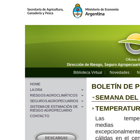
Biblioteca Virtual
Novedades
N
HOME
BOLETÍN DE 
LA ORA
RIESGOS AGROCLIMÁTICOS
SEMANA DEL 1
SEGUROS AGROPECUARIOS
SISTEMA DE ESTIMACIÓN DE
TEMPERATU
RIESGO AGROPECUARIO
CONTACTO
Las tempera
medias fu
excepcionalment
cálidas en el cen