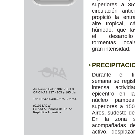
superiores a 35
circulación antici
propició la ent
aire tropical, c
húmedo, que fav
el desarrol
tormentas loca
gran intensidad.
PRECIPITACI
Durante el f
semana se regis
intensa activid
Av. Paseo Colón 982 PISO 3
OFICINAS 137 - 165 y 165 bis
epicentro en l
núcleo pampea
Tel: 0054-11-4349-2750 / 2754
superiores a 15
(C1063ACW)
Ciudad Autónoma de Bs. As.
Aires, sudeste d
República Argentina
En la zona se
acompañadas de 
activo, desplaz