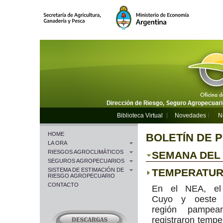
Biblioteca Virtual
Novedades
N
HOME
BOLETÍN DE 
LA ORA
RIESGOS AGROCLIMÁTICOS
SEMANA DEL 1
SEGUROS AGROPECUARIOS
SISTEMA DE ESTIMACIÓN DE
TEMPERATU
RIESGO AGROPECUARIO
CONTACTO
En el NEA, el
Cuyo y oeste 
región pampea
registraron tempe