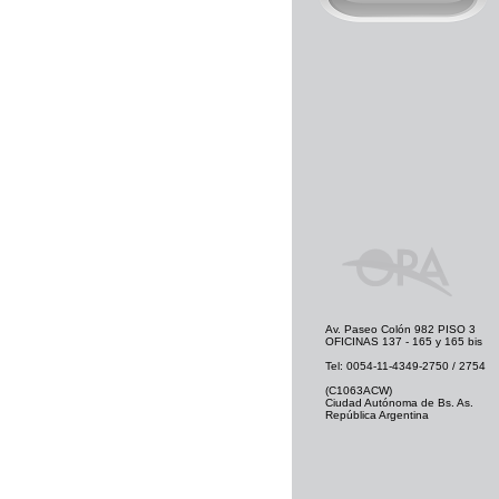
Av. Paseo Colón 982 PISO 3
OFICINAS 137 - 165 y 165 bis
Tel: 0054-11-4349-2750 / 2754
(C1063ACW)
Ciudad Autónoma de Bs. As.
República Argentina