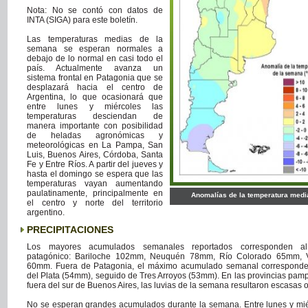
Nota: No se contó con datos de
INTA (SIGA) para este boletín.
Las temperaturas medias de la
semana se esperan normales a
debajo de lo normal en casi todo el
país. Actualmente avanza un
sistema frontal en Patagonia que se
desplazará hacia el centro de
Argentina, lo que ocasionará que
entre lunes y miércoles las
temperaturas desciendan de
manera importante con posibilidad
de heladas agronómicas y
meteorológicas en La Pampa, San
Luis, Buenos Aires, Córdoba, Santa
Fe y Entre Ríos. A partir del jueves y
hasta el domingo se espera que las
temperaturas vayan aumentando
paulatinamente, principalmente en
Anomalías de la temperatura medi
el centro y norte del territorio
argentino.
PRECIPITACIONES
Los mayores acumulados semanales reportados corresponden al
patagónico: Bariloche 102mm, Neuquén 78mm, Río Colorado 65mm, 
60mm. Fuera de Patagonia, el máximo acumulado semanal correspond
del Plata (54mm), seguido de Tres Arroyos (53mm). En las provincias pam
fuera del sur de Buenos Aires, las luvias de la semana resultaron escasas o
No se esperan grandes acumulados durante la semana. Entre lunes y mié