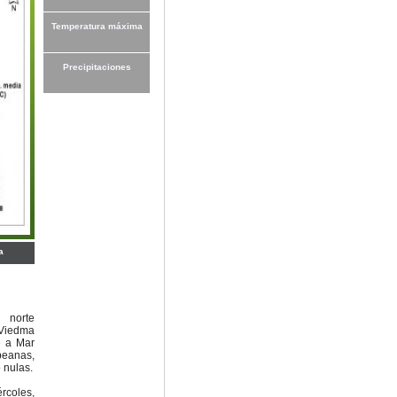
Temperatura máxima
Precipitaciones
a
 norte
Viedma
e a Mar
peanas,
 nulas.
rcoles,