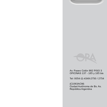
Av. Paseo Colón 982 PISO 3
OFICINAS 137 - 165 y 165 bis
Tel: 0054-11-4349-2750 / 2754
(C1063ACW)
Ciudad Autónoma de Bs. As.
República Argentina