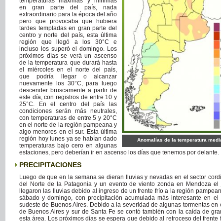
temperaturas máximas y mínimas
en gran parte del país, nada
extraordinario para la época del año
pero que provocaba que hubiera
tardes templadas en gran parte del
centro y norte del país, esta última
región que llegó a los 30°C e
incluso los superó el domingo. Los
próximos días se verá un ascenso
de la temperatura que durará hasta
el miércoles en el norte del país,
que podría llegar o alcanzar
nuevamente los 30°C, para luego
descender bruscamente a partir de
este día, con registros de entre 10 y
25°C. En el centro del país las
condiciones serán más neutrales,
con temperaturas de entre 5 y 20°C
en el norte de la región pampeana y
algo menores en el sur. Esta última
región hoy lunes ya se habían dado
Anomalías de la temperatura medi
temperaturas bajo cero en algunas
estaciones, pero deberían ir en ascenso los días que tenemos por delante.
PRECIPITACIONES
Luego de que en la semana se dieran lluvias y nevadas en el sector cordi
del Norte de la Patagonia y un evento de viento zonda en Mendoza el 
llegaron las lluvias debido al ingreso de un frente frío a la región pampea
sábado y domingo, con precipitación acumulada más interesante en el 
sudeste de Buenos Aires. Debido a la severidad de algunas tormentas en e
de Buenos Aires y sur de Santa Fe se contó también con la caída de gra
esta área. Los próximos días se espera que debido al retroceso del frente 