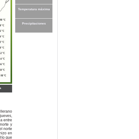
Temperatura máxima
Precipitaciones
a
llerano
jueves,
na entre
norte y
l norte
nizo en
frío que