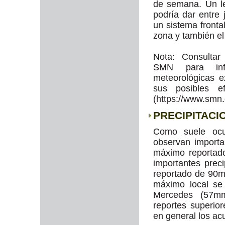
de semana. Un l
podría dar entre
un sistema fronta
zona y también el 
Nota: Consultar
SMN para info
meteorológicas e
sus posibles e
(https://www.smn
PRECIPITACI
Como suele ocu
observan import
máximo reportad
importantes prec
reportado de 90m
máximo local se 
Mercedes (57m
reportes superio
en general los ac