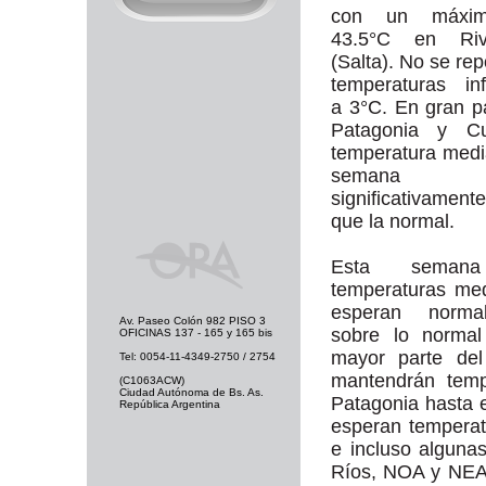
con un máxi
43.5°C en Riv
(Salta). No se rep
temperaturas inf
a 3°C. En gran p
Patagonia y C
temperatura medi
semana res
significativament
que la normal.
Esta seman
temperaturas me
esperan norma
Av. Paseo Colón 982 PISO 3
sobre lo normal
OFICINAS 137 - 165 y 165 bis
mayor parte del
Tel: 0054-11-4349-2750 / 2754
mantendrán temp
(C1063ACW)
Ciudad Autónoma de Bs. As.
Patagonia hasta e
República Argentina
esperan tempera
e incluso alguna
Ríos, NOA y NEA 