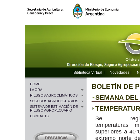
Biblioteca Virtual
Novedades
N
HOME
BOLETÍN DE 
LA ORA
RIESGOS AGROCLIMÁTICOS
SEMANA DEL 2
SEGUROS AGROPECUARIOS
SISTEMA DE ESTIMACIÓN DE
TEMPERATU
RIESGO AGROPECUARIO
CONTACTO
Se registr
temperaturas m
superiores a 40°
extremo norte de