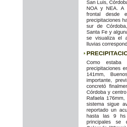
San Luis, Córdoba
NOA y NEA. A pa
frontal desde 
precipitaciones h
sur de Córdoba,
Santa Fe y algu
se visualiza el
lluvias correspon
PRECIPITACI
Como estaba pr
precipitaciones 
141mm, Buenos
importante, pre
concretó finalme
Córdoba y centr
Rafaela 176mm, 
sistema sigue a
reportado un a
hasta las 9 hs
principales se