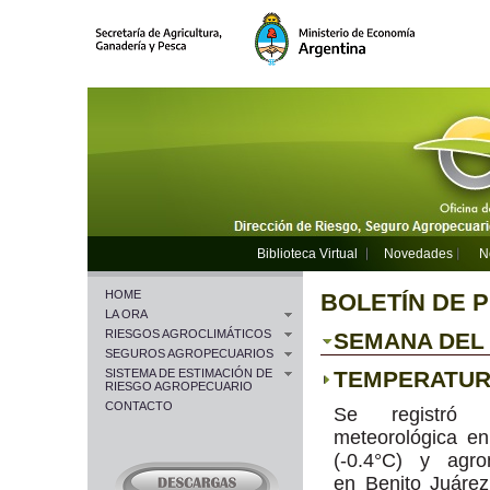
Biblioteca Virtual
Novedades
N
HOME
BOLETÍN DE 
LA ORA
RIESGOS AGROCLIMÁTICOS
SEMANA DEL 0
SEGUROS AGROPECUARIOS
SISTEMA DE ESTIMACIÓN DE
TEMPERATU
RIESGO AGROPECUARIO
CONTACTO
Se registró h
meteorológica en
(-0.4°C) y agro
en Benito Juárez