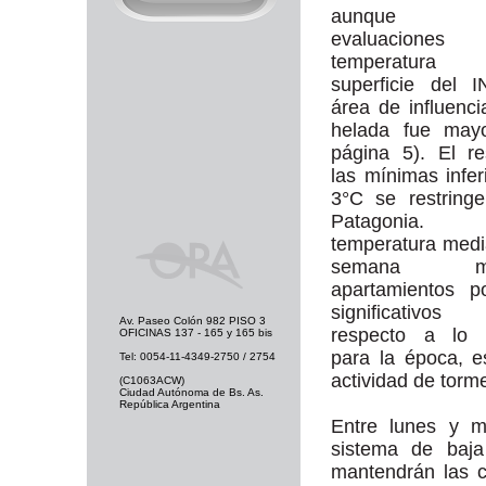
aunque s
evaluacion
temperatur
superficie del 
área de influenci
helada fue mayo
página 5). El r
las mínimas infer
3°C se restring
Patagonia
temperatura medi
semana mue
apartamientos po
significativo
Av. Paseo Colón 982 PISO 3
respecto a lo 
OFICINAS 137 - 165 y 165 bis
para la época, 
Tel: 0054-11-4349-2750 / 2754
actividad de torm
(C1063ACW)
Ciudad Autónoma de Bs. As.
República Argentina
Entre lunes y m
sistema de baja
mantendrán las c