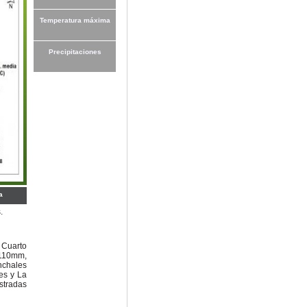
Temperatura máxima
Precipitaciones
a
.
 Cuarto
 110mm,
nchales
es y La
stradas