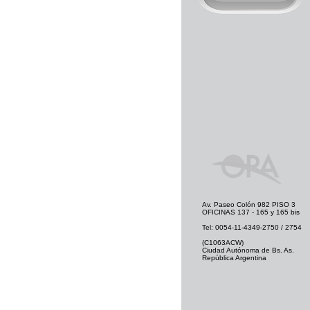
Av. Paseo Colón 982 PISO 3
OFICINAS 137 - 165 y 165 bis
Tel: 0054-11-4349-2750 / 2754
(C1063ACW)
Ciudad Autónoma de Bs. As.
República Argentina