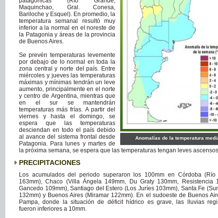
patagónicas (Río Grande,
Maquinchao, Gral. Conesa,
Bariloche y Esquel). En promedio, la
temperatura semanal resultó muy
inferior a la normal en el noreste de
la Patagonia y áreas de la provincia
de Buenos Aires.
Se prevén temperaturas levemente
por debajo de lo normal en toda la
zona central y norte del país. Entre
miércoles y jueves las temperaturas
máximas y mínimas tendrán un leve
aumento, principalmente en el norte
y centro de Argentina, mientras que
en el sur se mantendrán
temperaturas más frías. A partir del
viernes y hasta el domingo, se
espera que las temperaturas
desciendan en todo el país debido
al avance del sistema frontal desde
Anomalías de la temperatura medi
Patagonia. Para lunes y martes de
la próxima semana, se espera que las temperaturas tengan leves ascensos
PRECIPITACIONES
Los acumulados del periodo superaron los 100mm en Córdoba (Río
163mm), Chaco (Villa Ángela 149mm, Du Graty 130mm, Resistencia
Gancedo 109mm), Santiago del Estero (Los Juríes 103mm), Santa Fe (Su
132mm) y Buenos Aires (Miramar 122mm). En el sudoeste de Buenos Air
Pampa, donde la situación de déficit hídrico es grave, las lluvias regi
fueron inferiores a 10mm.