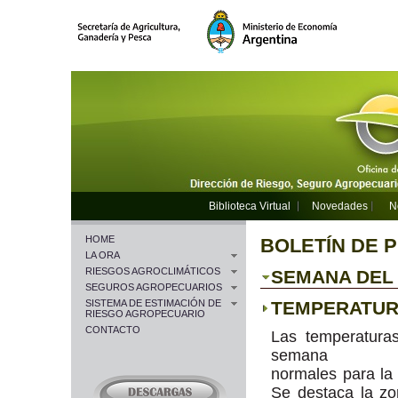
Biblioteca Virtual
Novedades
N
HOME
BOLETÍN DE 
LA ORA
RIESGOS AGROCLIMÁTICOS
SEMANA DEL 1
SEGUROS AGROPECUARIOS
SISTEMA DE ESTIMACIÓN DE
TEMPERATU
RIESGO AGROPECUARIO
CONTACTO
Las temperatura
semana fu
normales para la
Se destaca la z