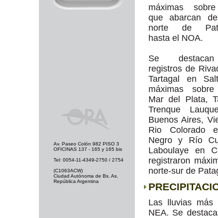
máximas sobre
que abarcan de
norte de Pata
hasta el NOA.
Se destaca
registros de Riva
Tartagal en Sal
máximas sobre
Mar del Plata, T
Trenque Lauqu
Buenos Aires, V
Rio Colorado 
Negro y Río Cu
Av. Paseo Colón 982 PISO 3
Laboulaye en C
OFICINAS 137 - 165 y 165 bis
registraron máxi
Tel: 0054-11-4349-2750 / 2754
norte-sur de Pata
(C1063ACW)
Ciudad Autónoma de Bs. As.
República Argentina
PRECIPITACI
Las lluvias más
NEA. Se destaca