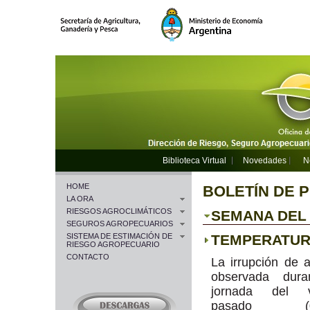
Biblioteca Virtual
Novedades
N
HOME
BOLETÍN DE 
LA ORA
RIESGOS AGROCLIMÁTICOS
SEMANA DEL 0
SEGUROS AGROPECUARIOS
SISTEMA DE ESTIMACIÓN DE
TEMPERATU
RIESGO AGROPECUARIO
CONTACTO
La irrupción de ai
observada dura
jornada del v
pasado (07