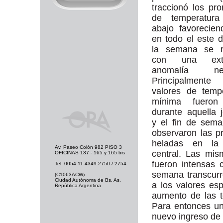
traccionó los pr
de temperatura
abajo favorecie
en todo el este d
la semana se 
con una exte
anomalía nega
Principalment
valores de temp
mínima fueron
durante aquella 
y el fin de sem
observaron las p
heladas en la 
Av. Paseo Colón 982 PISO 3
central. Las mi
OFICINAS 137 - 165 y 165 bis
fueron intensas 
Tel: 0054-11-4349-2750 / 2754
semana transcurr
(C1063ACW)
Ciudad Autónoma de Bs. As.
a los valores es
República Argentina
aumento de las t
Para entonces un
nuevo ingreso de a