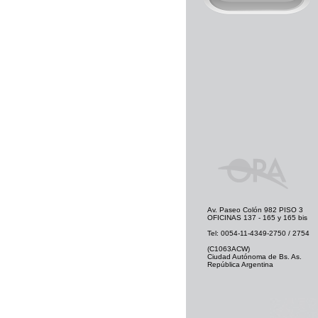
Av. Paseo Colón 982 PISO 3
OFICINAS 137 - 165 y 165 bis
Tel: 0054-11-4349-2750 / 2754
(C1063ACW)
Ciudad Autónoma de Bs. As.
República Argentina