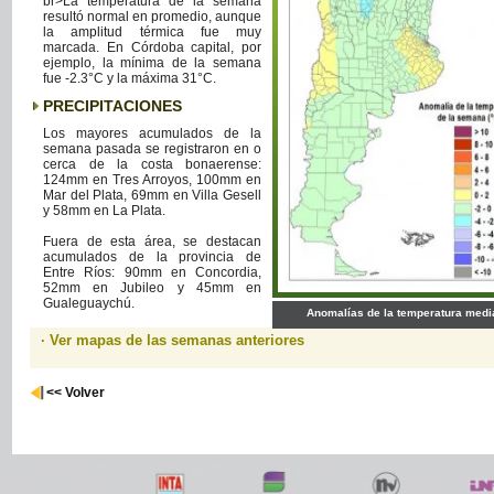
br>La temperatura de la semana
resultó normal en promedio, aunque
la amplitud térmica fue muy
marcada. En Córdoba capital, por
ejemplo, la mínima de la semana
fue -2.3°C y la máxima 31°C.
PRECIPITACIONES
Los mayores acumulados de la
semana pasada se registraron en o
cerca de la costa bonaerense:
124mm en Tres Arroyos, 100mm en
Mar del Plata, 69mm en Villa Gesell
y 58mm en La Plata.
Fuera de esta área, se destacan
acumulados de la provincia de
Entre Ríos: 90mm en Concordia,
52mm en Jubileo y 45mm en
Gualeguaychú.
Anomalías de la temperatura medi
· Ver mapas de las semanas anteriores
<< Volver