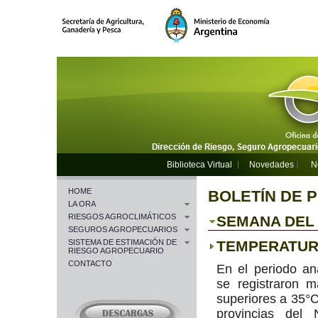
Biblioteca Virtual
Novedades
N
HOME
BOLETÍN DE 
LA ORA
RIESGOS AGROCLIMÁTICOS
SEMANA DEL 1
SEGUROS AGROPECUARIOS
SISTEMA DE ESTIMACIÓN DE
TEMPERATU
RIESGO AGROPECUARIO
CONTACTO
En el periodo an
se registraron 
superiores a 35°C
provincias del