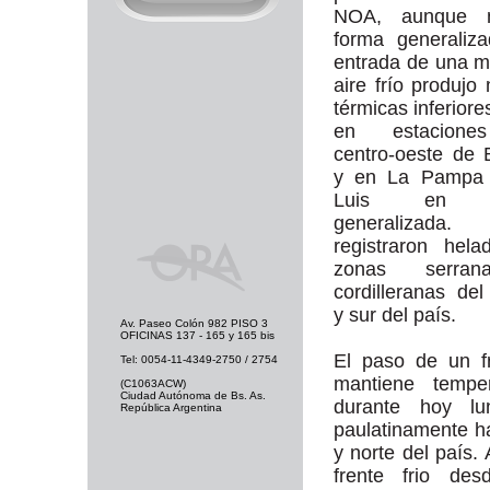
NOA, aunque 
forma generaliz
entrada de una 
aire frío produjo
térmicas inferiore
en estacione
centro-oeste de
y en La Pampa
Luis en f
generalizad
registraron hel
zonas serra
cordilleranas del
y sur del país.
Av. Paseo Colón 982 PISO 3
OFICINAS 137 - 165 y 165 bis
El paso de un fr
Tel: 0054-11-4349-2750 / 2754
mantiene tempe
(C1063ACW)
Ciudad Autónoma de Bs. As.
durante hoy lu
República Argentina
paulatinamente h
y norte del país.
frente frio de