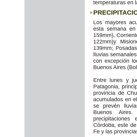
temperaturas en l
PRECIPITACI
Los mayores acu
esta semana en 
159mm), Corrien
122mm)y Mision
139mm; Posadas 
lluvias semanales
con excepción lo
Buenos Aires (Bo
Entre lunes y ju
Patagonia, princi
provincia de Ch
acumulados en e
se prevén lluv
Buenos Aires
precipitacione
Córdoba, este de
Fe y las provinci