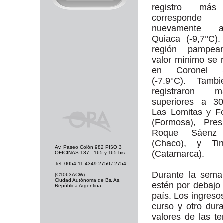
registro más
corresponde
nuevamente
Quiaca (-9,7°C)
región pampea
valor mínimo se r
en Coronel S
(-7.9°C). Tamb
registraron m
superiores a 3
Las Lomitas y F
(Formosa), Pres
Roque Sáenz
(Chaco), y Tin
Av. Paseo Colón 982 PISO 3
(Catamarca).
OFICINAS 137 - 165 y 165 bis
Tel: 0054-11-4349-2750 / 2754
Durante la sema
(C1063ACW)
Ciudad Autónoma de Bs. As.
estén por debajo 
República Argentina
país. Los ingreso
curso y otro dur
valores de las t