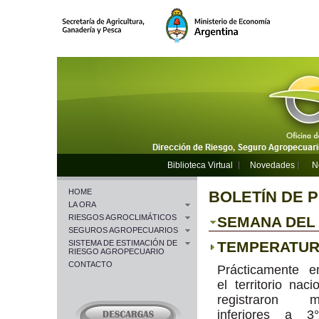
Biblioteca Virtual
Novedades
N
HOME
BOLETÍN DE 
LA ORA
RIESGOS AGROCLIMÁTICOS
SEMANA DEL 0
SEGUROS AGROPECUARIOS
SISTEMA DE ESTIMACIÓN DE
TEMPERATU
RIESGO AGROPECUARIO
CONTACTO
Prácticamente e
el territorio naci
registraron m
inferiores a 3