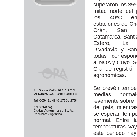
superaron los 35º
mitad norte del 
los 40ºC e
estaciones de Ch
Orán, San Ma
Catamarca, Santi
Estero, La R
Rivadavia y San
todas correspon
al NOA y Cuyo. S
Grande registró 
agronómicas.
Se prevén tempe
Av. Paseo Colón 982 PISO 3
medias norma
OFICINAS 137 - 165 y 165 bis
levemente sobre l
Tel: 0054-11-4349-2750 / 2754
del país, mientra
(C1063ACW)
Ciudad Autónoma de Bs. As.
se esperan tempe
República Argentina
normal. Entre 
temperaturas va
este periodo ha