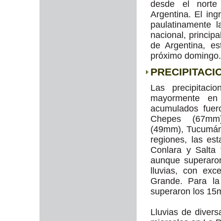
desde el norte
Argentina. El ing
paulatinamente l
nacional, princip
de Argentina, e
próximo domingo.
PRECIPITACI
Las precipitac
mayormente en
acumulados fuer
Chepes (67mm
(49mm), Tucumán
regiones, las e
Conlara y Salta 
aunque superaro
lluvias, con ex
Grande. Para la
superaron los 15
Lluvias de divers