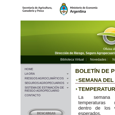
Biblioteca Virtual
Novedades
N
HOME
BOLETÍN DE 
LA ORA
RIESGOS AGROCLIMÁTICOS
SEMANA DEL 1
SEGUROS AGROPECUARIOS
SISTEMA DE ESTIMACIÓN DE
TEMPERATU
RIESGO AGROPECUARIO
CONTACTO
La semana 
temperaturas 
dentro de los v
esperados