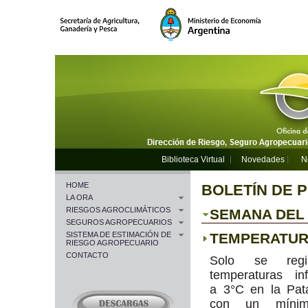
Biblioteca Virtual
Novedades
N
HOME
BOLETÍN DE 
LA ORA
RIESGOS AGROCLIMÁTICOS
SEMANA DEL 0
SEGUROS AGROPECUARIOS
SISTEMA DE ESTIMACIÓN DE
TEMPERATU
RIESGO AGROPECUARIO
CONTACTO
Solo se regis
temperaturas inf
a 3°C en la Pat
con un míni