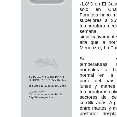
-1.8°C en El Cala
solo en Ch
Formosa hubo m
superiores a 35
temperatura medi
semana res
significativame
alta que la nor
Mendoza y La Pa
Se espe
temperaturas 
normales a ba
normal en la 
Av. Paseo Colón 982 PISO 3
parte del país.
OFICINAS 137 - 165 y 165 bis
lunes y martes
Tel: 0054-11-4349-2750 / 2754
temperaturas cál
(C1063ACW)
Ciudad Autónoma de Bs. As.
sectores del ce
República Argentina
cordilleranas. A p
entre martes y m
posterior despl