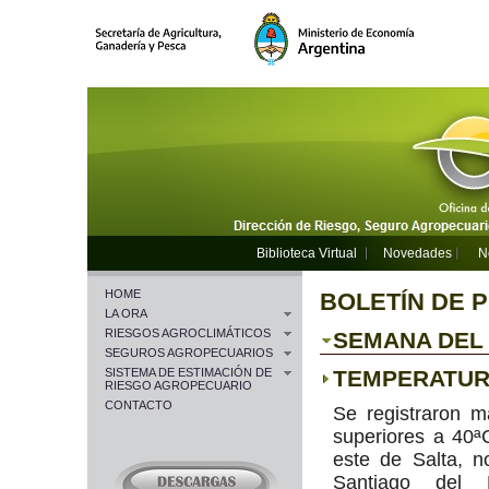
Biblioteca Virtual
Novedades
N
HOME
BOLETÍN DE 
LA ORA
RIESGOS AGROCLIMÁTICOS
SEMANA DEL 2
SEGUROS AGROPECUARIOS
SISTEMA DE ESTIMACIÓN DE
TEMPERATU
RIESGO AGROPECUARIO
CONTACTO
Se registraron 
superiores a 40ª
este de Salta, n
Santiago del E