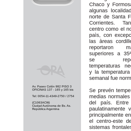
Chaco y Formos
algunas localida
norte de Santa 
Corrientes. Ta
centro como el no
paìs, con excep
las àreas cordill
reportaron mà
superiores a 35
se report
temperaturas ne
y la temperatur
semanal fue norm
Av. Paseo Colón 982 PISO 3
Se prevén tempe
OFICINAS 137 - 165 y 165 bis
medias normales 
Tel: 0054-11-4349-2750 / 2754
del país. Entr
(C1063ACW)
Ciudad Autónoma de Bs. As.
paulatinamente 
República Argentina
principalmente en
el centro-este 
sistemas frontal