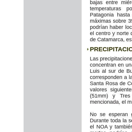
bajas entre mié
temperaturas p
Patagonia hasta
máximas sobre 3
podrían haber lo
el centro y norte
de Catamarca, es
PRECIPITACI
Las precipitacio
concentran en un
Luis al sur de B
corresponden a l
Santa Rosa de Co
valores siguien
(51mm) y Tres 
mencionada, el m
No se esperan 
Durante toda la 
el NOA y también