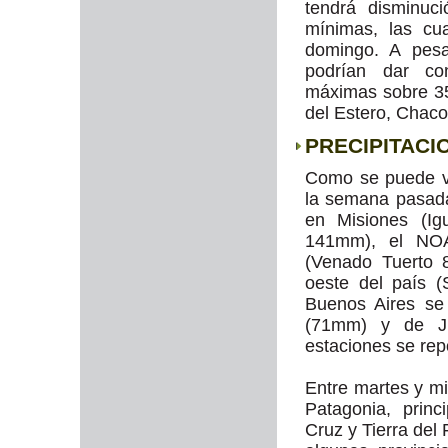
tendrá disminuc
mínimas, las cu
domingo. A pesa
podrían dar con
máximas sobre 35
del Estero, Chaco
PRECIPITACI
Como se puede ve
la semana pasada
en Misiones (Ig
141mm), el NOA
(Venado Tuerto 
oeste del país 
Buenos Aires se
(71mm) y de Ju
estaciones se re
Entre martes y mi
Patagonia, prin
Cruz y Tierra del