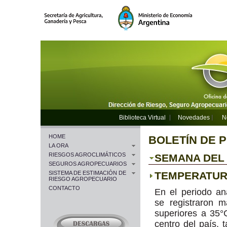
Biblioteca Virtual
Novedades
N
HOME
BOLETÍN DE 
LA ORA
RIESGOS AGROCLIMÁTICOS
SEMANA DEL 2
SEGUROS AGROPECUARIOS
SISTEMA DE ESTIMACIÓN DE
TEMPERATU
RIESGO AGROPECUARIO
CONTACTO
En el periodo an
se registraron 
superiores a 35°
centro del país, 