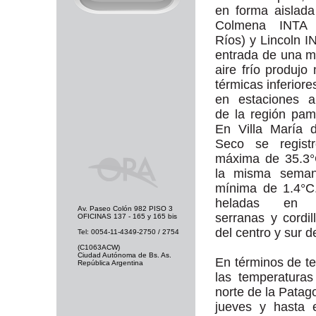
en forma aislad
Colmena INTA 
Ríos) y Lincoln I
entrada de una 
aire frío produjo
térmicas inferiore
en estaciones a
de la región pa
En Villa María 
Seco se regist
máxima de 35.3°
la misma sema
mínima de 1.4°C
heladas en 
Av. Paseo Colón 982 PISO 3
serranas y cordil
OFICINAS 137 - 165 y 165 bis
del centro y sur d
Tel: 0054-11-4349-2750 / 2754
(C1063ACW)
Ciudad Autónoma de Bs. As.
En términos de te
República Argentina
las temperatura
norte de la Patago
jueves y hasta 