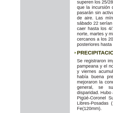
superen los 25/28
que la incursión 
pasarán sin activ
de aire. Las mí
sábado 22 serían
caer hasta los 4
norte, martes y m
cercanos a los 2
posteriores hasta
PRECIPITACI
Se registraron im
pampeana y el nor
y viernes acumu
había buena pr
mejoraron la con
general, se s
disparidad. Hubo
Pigüé-Coronel S
Libres-Posadas 
Fe(120mm).