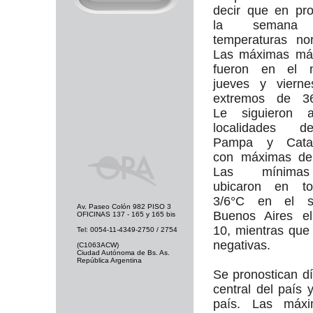
decir que en pr
la semana 
temperaturas no
Las máximas más
fueron en el n
jueves y vierne
extremos de 36
Le siguieron a
localidades 
Pampa y Catam
con máximas de
Las mínima
ubicaron en t
3/6°C en el s
Av. Paseo Colón 982 PISO 3
Buenos Aires el
OFICINAS 137 - 165 y 165 bis
10, mientras que
Tel: 0054-11-4349-2750 / 2754
negativas.
(C1063ACW)
Ciudad Autónoma de Bs. As.
República Argentina
Se pronostican d
central del país
país. Las máxi