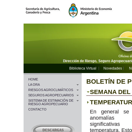
Biblioteca Virtual
Novedades
N
HOME
BOLETÍN DE 
LA ORA
RIESGOS AGROCLIMÁTICOS
SEMANA DEL 1
SEGUROS AGROPECUARIOS
SISTEMA DE ESTIMACIÓN DE
TEMPERATU
RIESGO AGROPECUARIO
CONTACTO
En general se 
anomalía
significativ
temperatura. Esto