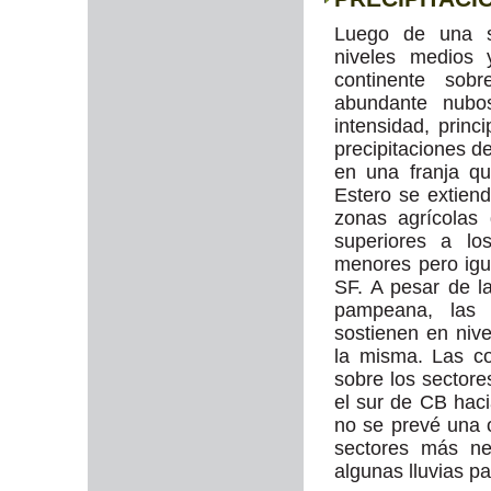
Luego de una s
niveles medios 
continente sob
abundante nubos
intensidad, princ
precipitaciones 
en una franja q
Estero se extiend
zonas agrícolas
superiores a lo
menores pero igu
SF. A pesar de la
pampeana, las 
sostienen en niv
la misma. Las c
sobre los sector
el sur de CB hac
no se prevé una 
sectores más ne
algunas lluvias pa