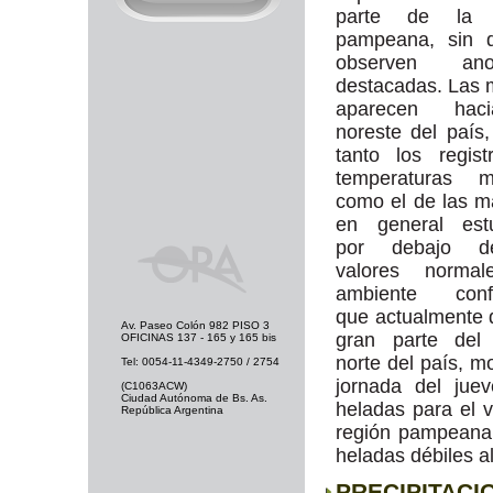
parte de la r
pampeana, sin 
observen anom
destacadas. Las
aparecen hac
noreste del país
tanto los regis
temperaturas m
como el de las 
en general estu
por debajo d
valores normal
ambiente confo
que actualmente
Av. Paseo Colón 982 PISO 3
gran parte del 
OFICINAS 137 - 165 y 165 bis
norte del país, 
Tel: 0054-11-4349-2750 / 2754
jornada del juev
(C1063ACW)
Ciudad Autónoma de Bs. As.
heladas para el v
República Argentina
región pampeana
heladas débiles al
PRECIPITACI