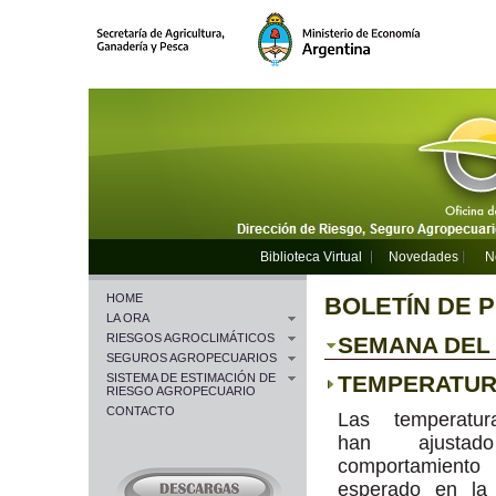
Biblioteca Virtual
Novedades
N
HOME
BOLETÍN DE 
LA ORA
RIESGOS AGROCLIMÁTICOS
SEMANA DEL 2
SEGUROS AGROPECUARIOS
SISTEMA DE ESTIMACIÓN DE
TEMPERATU
RIESGO AGROPECUARIO
CONTACTO
Las temperatu
han ajusta
comportamiento
esperado en la