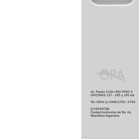
Av. Paseo Colón 982 PISO 3
OFICINAS 137 - 165 y 165 bis
Tel: 0054-11-4349-2750 / 2754
(C1063ACW)
Ciudad Autónoma de Bs. As.
República Argentina