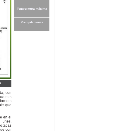
Temperatura máxima
Precipitaciones
a
da, con
aciones
locales
ble que
te en el
 lunes,
ectadas
que con