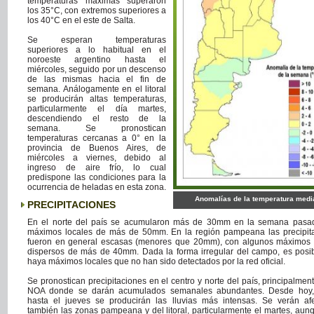
temperaturas máximas superaron
los 35°C, con extremos superiores a
los 40°C en el este de Salta.
Se esperan temperaturas
superiores a lo habitual en el
noroeste argentino hasta el
miércoles, seguido por un descenso
de las mismas hacia el fin de
semana. Análogamente en el litoral
se producirán altas temperaturas,
particularmente el día martes,
descendiendo el resto de la
semana. Se pronostican
temperaturas cercanas a 0° en la
provincia de Buenos Aires, de
miércoles a viernes, debido al
ingreso de aire frío, lo cual
predispone las condiciones para la
ocurrencia de heladas en esta zona.
Anomalías de la temperatura medi
PRECIPITACIONES
En el norte del país se acumularon más de 30mm en la semana pasa
máximos locales de más de 50mm. En la región pampeana las precipit
fueron en general escasas (menores que 20mm), con algunos máximos 
dispersos de más de 40mm. Dada la forma irregular del campo, es posi
haya máximos locales que no han sido detectados por la red oficial.
Se pronostican precipitaciones en el centro y norte del país, principalmen
NOA donde se darán acumulados semanales abundantes. Desde hoy,
hasta el jueves se producirán las lluvias más intensas. Se verán af
también las zonas pampeana y del litoral, particularmente el martes, aun