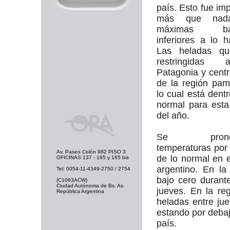
país. Esto fue im
más que nad
máximas bas
inferiores a lo ha
Las heladas qu
restringidas
Patagonia y centr
de la región pa
lo cual está dentr
normal para est
del año.
Se pronost
temperaturas por
Av. Paseo Colón 982 PISO 3
de lo normal en e
OFICINAS 137 - 165 y 165 bis
argentino. En l
Tel: 0054-11-4349-2750 / 2754
bajo cero durante
(C1063ACW)
Ciudad Autónoma de Bs. As.
jueves. En la r
República Argentina
heladas entre ju
estando por debaj
país.