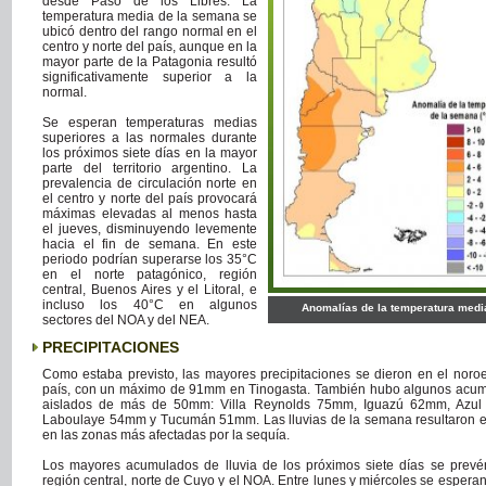
desde Paso de los Libres. La
temperatura media de la semana se
ubicó dentro del rango normal en el
centro y norte del país, aunque en la
mayor parte de la Patagonia resultó
significativamente superior a la
normal.
Se esperan temperaturas medias
superiores a las normales durante
los próximos siete días en la mayor
parte del territorio argentino. La
prevalencia de circulación norte en
el centro y norte del país provocará
máximas elevadas al menos hasta
el jueves, disminuyendo levemente
hacia el fin de semana. En este
periodo podrían superarse los 35°C
en el norte patagónico, región
central, Buenos Aires y el Litoral, e
incluso los 40°C en algunos
Anomalías de la temperatura medi
sectores del NOA y del NEA.
PRECIPITACIONES
Como estaba previsto, las mayores precipitaciones se dieron en el noroe
país, con un máximo de 91mm en Tinogasta. También hubo algunos acu
aislados de más de 50mm: Villa Reynolds 75mm, Iguazú 62mm, Azu
Laboulaye 54mm y Tucumán 51mm. Las lluvias de la semana resultaron 
en las zonas más afectadas por la sequía.
Los mayores acumulados de lluvia de los próximos siete días se prevé
región central, norte de Cuyo y el NOA. Entre lunes y miércoles se esperan