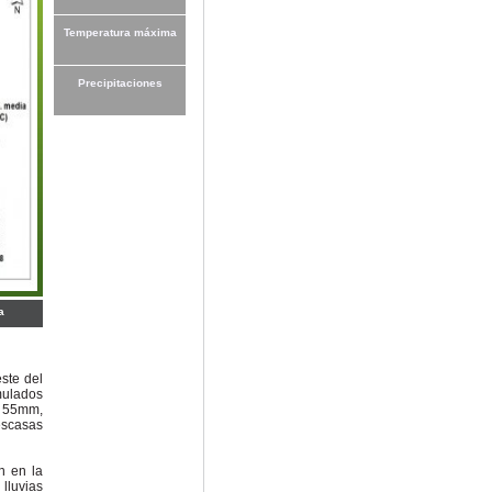
Temperatura máxima
Precipitaciones
a
ste del
mulados
l 55mm,
escasas
n en la
 lluvias