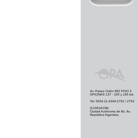
Av. Paseo Colón 982 PISO 3
OFICINAS 137 - 165 y 165 bis
Tel: 0054-11-4349-2750 / 2754
(C1063ACW)
Ciudad Autónoma de Bs. As.
República Argentina