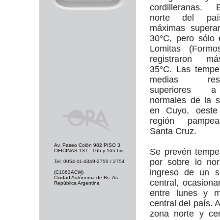
cordilleranas.
norte del paí
máximas superar
30°C, pero sólo
Lomitas (Formo
registraron m
35°C. Las tempe
medias resul
superiores 
normales de la 
en Cuyo, oeste
región pampe
Santa Cruz.
Av. Paseo Colón 982 PISO 3
Se prevén tempe
OFICINAS 137 - 165 y 165 bis
por sobre lo no
Tel: 0054-11-4349-2750 / 2754
ingreso de un s
(C1063ACW)
Ciudad Autónoma de Bs. As.
central, ocasion
República Argentina
entre lunes y m
central del país. 
zona norte y ce