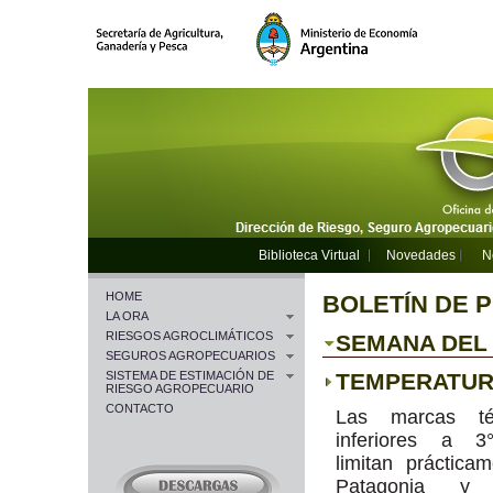
Biblioteca Virtual
Novedades
N
HOME
BOLETÍN DE 
LA ORA
RIESGOS AGROCLIMÁTICOS
SEMANA DEL 1
SEGUROS AGROPECUARIOS
SISTEMA DE ESTIMACIÓN DE
TEMPERATU
RIESGO AGROPECUARIO
CONTACTO
Las marcas té
inferiores a 
limitan práctica
Patagonia y 