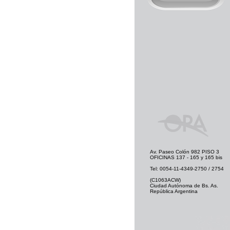
Av. Paseo Colón 982 PISO 3
OFICINAS 137 - 165 y 165 bis
Tel: 0054-11-4349-2750 / 2754
(C1063ACW)
Ciudad Autónoma de Bs. As.
República Argentina