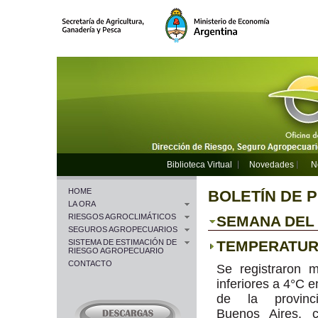
Biblioteca Virtual
Novedades
N
HOME
BOLETÍN DE 
LA ORA
RIESGOS AGROCLIMÁTICOS
SEMANA DEL 3
SEGUROS AGROPECUARIOS
SISTEMA DE ESTIMACIÓN DE
TEMPERATU
RIESGO AGROPECUARIO
CONTACTO
Se registraron 
inferiores a 4°C e
de la provinc
Buenos Aires, 