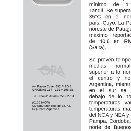
mínimo de 1
Tandil. Se supera
35°C en el nor
país, Cuyo, La 
noreste de Patago
máximo reporta
de 40.6 en Riv
(Salta).
Se prevén tempe
medias norma
superior a lo no
el centro y no
Argentina, mient
Av. Paseo Colón 982 PISO 3
en el sur se 
OFICINAS 137 - 165 y 165 bis
debajo de lo no
Tel: 0054-11-4349-2750 / 2754
temperaturas va
(C1063ACW)
Ciudad Autónoma de Bs. As.
temperaturas má
República Argentina
del NOA y NEA y 
Pampa, Cordoba, 
norte de Buenos