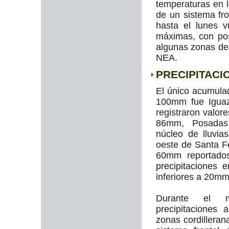
temperaturas en l
de un sistema fro
hasta el lunes 
máximas, con pos
algunas zonas de
NEA.
PRECIPITACI
El único acumula
100mm fue Iguaz
registraron valo
86mm, Posadas
núcleo de lluvia
oeste de Santa F
60mm reportados
precipitaciones
inferiores a 20m
Durante el m
precipitaciones
zonas cordilleran