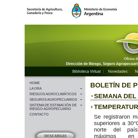
Biblioteca Virtual
Novedades
N
HOME
BOLETÍN DE 
LA ORA
RIESGOS AGROCLIMÁTICOS
SEMANA DEL 2
SEGUROS AGROPECUARIOS
SISTEMA DE ESTIMACIÓN DE
TEMPERATU
RIESGO AGROPECUARIO
CONTACTO
Se registraron 
superiores a 30°
norte del paí
máximos en