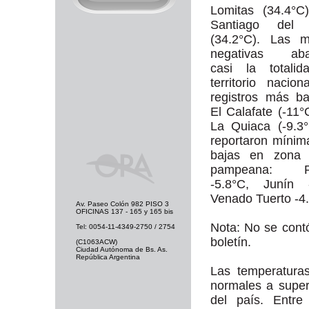
Lomitas (34.4°C
Santiago del 
(34.2°C). Las m
negativas aba
casi la totalid
territorio nacion
registros más b
El Calafate (-11°
La Quiaca (-9.3
reportaron míni
bajas en zona 
pampeana: Ro
-5.8°C, Junín -
Venado Tuerto -4
Av. Paseo Colón 982 PISO 3
OFICINAS 137 - 165 y 165 bis
Nota: No se cont
Tel: 0054-11-4349-2750 / 2754
boletín.
(C1063ACW)
Ciudad Autónoma de Bs. As.
República Argentina
Las temperatura
normales a super
del país. Entre