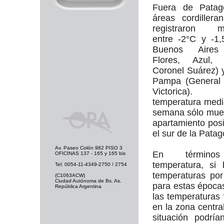
Fuera de Patag
áreas cordillera
registraron m
entre -2°C y -1
Buenos Aires
Flores, Azul, T
Coronel Suárez) 
Pampa (General 
Victorica)
temperatura medi
semana sólo mue
apartamiento posi
el sur de la Patag
Av. Paseo Colón 982 PISO 3
En término
OFICINAS 137 - 165 y 165 bis
temperatura, si
Tel: 0054-11-4349-2750 / 2754
temperaturas po
(C1063ACW)
Ciudad Autónoma de Bs. As.
para estas época
República Argentina
las temperaturas
en la zona central
situación podrí