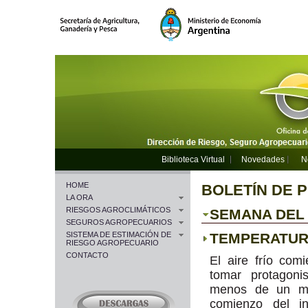
Biblioteca Virtual
Novedades
N
HOME
BOLETÍN DE 
LA ORA
RIESGOS AGROCLIMÁTICOS
SEMANA DEL 2
SEGUROS AGROPECUARIOS
SISTEMA DE ESTIMACIÓN DE
TEMPERATU
RIESGO AGROPECUARIO
CONTACTO
El aire frío com
tomar protagoni
menos de un m
comienzo del in