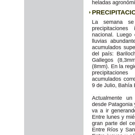
heladas agronómic
PRECIPITACI
La semana se 
precipitaciones
nacional. Luego
lluvias abundant
acumulados supe
del país: Barilo
Gallegos (8,3m
(8mm). En la reg
precipitacion
acumulados corr
9 de Julio, Bahía
Actualmente un 
desde Patagonia 
va a ir generand
Entre lunes y mié
gran parte del c
Entre Ríos y Sa