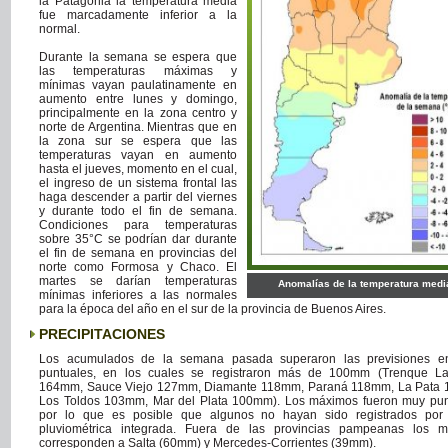
la Patagonia la temperatura media
fue marcadamente inferior a la
normal.
Durante la semana se espera que
las temperaturas máximas y
mínimas vayan paulatinamente en
aumento entre lunes y domingo,
principalmente en la zona centro y
norte de Argentina. Mientras que en
la zona sur se espera que las
temperaturas vayan en aumento
hasta el jueves, momento en el cual,
el ingreso de un sistema frontal las
haga descender a partir del viernes
y durante todo el fin de semana.
Condiciones para temperaturas
sobre 35°C se podrían dar durante
el fin de semana en provincias del
norte como Formosa y Chaco. El
martes se darían temperaturas
Anomalías de la temperatura medi
mínimas inferiores a las normales
para la época del año en el sur de la provincia de Buenos Aires.
PRECIPITACIONES
Los acumulados de la semana pasada superaron las previsiones en
puntuales, en los cuales se registraron más de 100mm (Trenque L
164mm, Sauce Viejo 127mm, Diamante 118mm, Paraná 118mm, La Pata
Los Toldos 103mm, Mar del Plata 100mm). Los máximos fueron muy pun
por lo que es posible que algunos no hayan sido registrados por
pluviométrica integrada. Fuera de las provincias pampeanas los 
corresponden a Salta (60mm) y Mercedes-Corrientes (39mm).