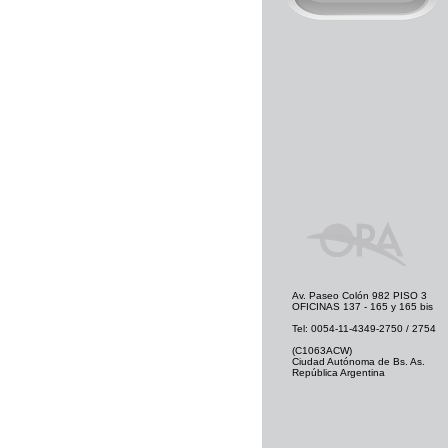
Av. Paseo Colón 982 PISO 3
OFICINAS 137 - 165 y 165 bis
Tel: 0054-11-4349-2750 / 2754
(C1063ACW)
Ciudad Autónoma de Bs. As.
República Argentina