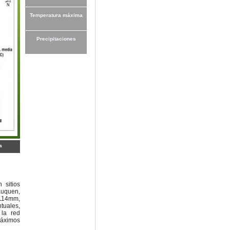
Temperatura máxima
Precipitaciones
a
 sitios
auquen,
 114mm,
tuales,
 la red
máximos