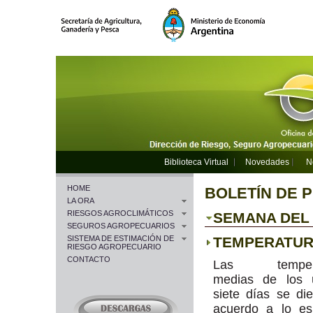
Biblioteca Virtual
Novedades
N
HOME
BOLETÍN DE 
LA ORA
RIESGOS AGROCLIMÁTICOS
SEMANA DEL 0
SEGUROS AGROPECUARIOS
SISTEMA DE ESTIMACIÓN DE
TEMPERATU
RIESGO AGROPECUARIO
CONTACTO
Las tempera
medias de los ú
siete días se di
acuerdo a lo es