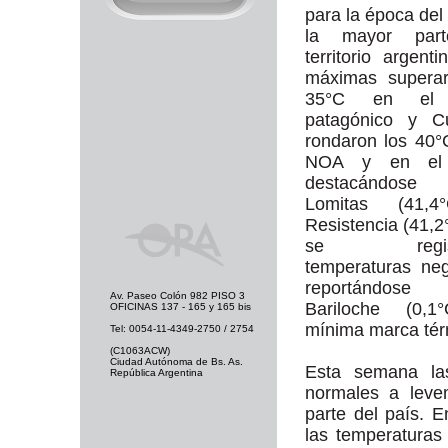
para la época del
la mayor part
territorio argenti
máximas superar
35°C en el 
patagónico y C
rondaron los 40°
NOA y en el
destacándos
Lomitas (41,4
Resistencia (41,2
se registr
temperaturas neg
reportándo
Av. Paseo Colón 982 PISO 3
Bariloche (0,1
OFICINAS 137 - 165 y 165 bis
mínima marca tér
Tel: 0054-11-4349-2750 / 2754
(C1063ACW)
Ciudad Autónoma de Bs. As.
Esta semana la
República Argentina
normales a leve
parte del país. 
las temperatura