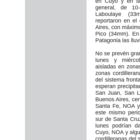
en Cuyo y en la 
general, de 1
Laboulaye (33m
reportaron en el
Aires, con máxim
Pico (34mm). En
Patagonia las llu
No se prevén gra
lunes y miércol
aisladas en zon
zonas cordillera
del sistema front
esperan precipit
San Juan, San L
Buenos Aires, cen
Santa Fe, NOA y
este mismo peri
sur de Santa Cru
lunes podrían d
Cuyo, NOA y algu
cordilleranas del 