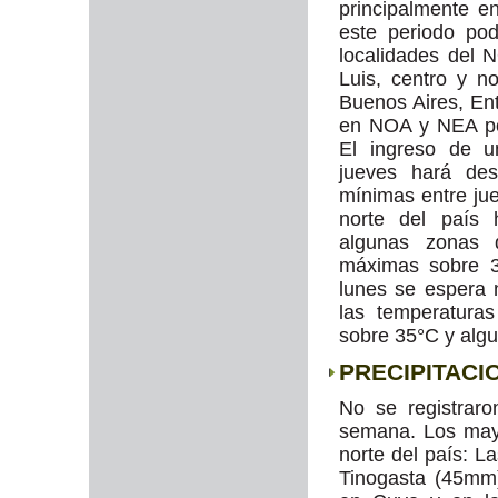
principalmente e
este periodo po
localidades del
Luis, centro y n
Buenos Aires, Ent
en NOA y NEA po
El ingreso de u
jueves hará des
mínimas entre ju
norte del país 
algunas zonas 
máximas sobre 3
lunes se espera
las temperatura
sobre 35°C y algu
PRECIPITACI
No se registraro
semana. Los may
norte del país: 
Tinogasta (45mm)